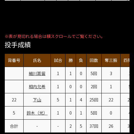
投手成績
背番号
氏名
試合
勝
負
回数
奪三振
四死
細川嵩留
1
1
0
5回
3
1
相内允希
1
0
0
2回
1
5
22
下山
5
1
4
25回
22
24
5
鈴木（光）
1
0
1
5回
0
4
合計
-
-
2
5
37回
26
34