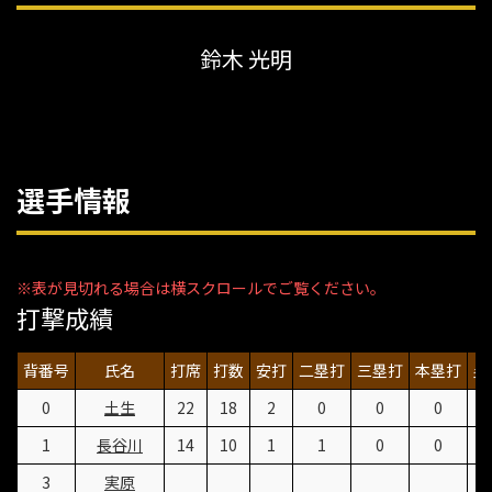
鈴木 光明
選手情報
打撃成績
背番号
氏名
打席
打数
安打
二塁打
三塁打
本塁打
塁
0
土生
22
18
2
0
0
0
1
長谷川
14
10
1
1
0
0
3
実原