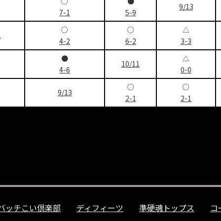
○
●
9/13
7-1
5-9
○
○
△
1
4-2
6-2
3-3
●
△
10/11
4-6
0-0
○
○
9/13
2-1
2-1
バッチこい倶楽部
ディフィーツ
準硬魂トップス
コ