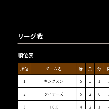
リーグ戦
順位表
順位
チーム名
勝
負
分
1
キングスン
5
1
1
2
クイナーズ
5
2
0
3
J.C.C
4
2
1