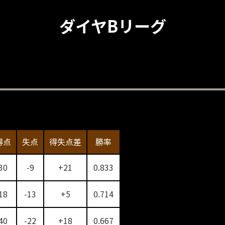
ダイヤBリーグ
得点
失点
得失点差
勝率
30
-9
+21
0.833
18
-13
+5
0.714
40
-22
+18
0.667