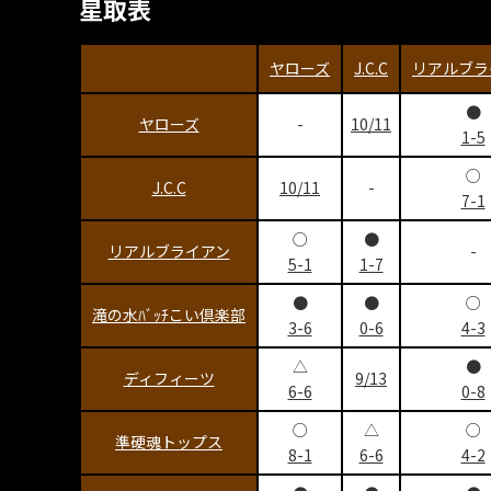
星取表
ヤローズ
J.C.C
リアルブラ
●
ヤローズ
-
10/11
1-5
○
J.C.C
10/11
-
7-1
○
●
リアルブライアン
-
5-1
1-7
●
●
○
滝の水ﾊﾞｯﾁこい倶楽部
3-6
0-6
4-3
△
●
ディフィーツ
9/13
6-6
0-8
○
△
○
準硬魂トップス
8-1
6-6
4-2