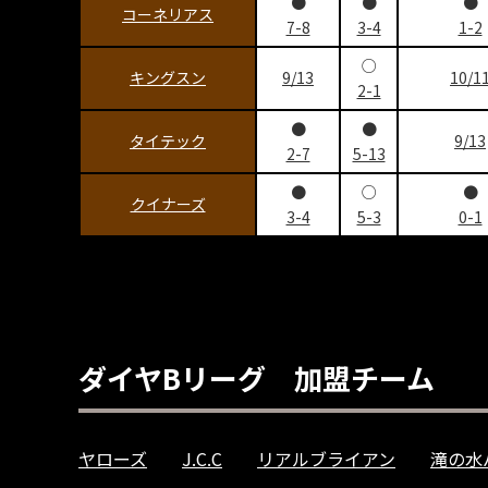
●
●
●
コーネリアス
7-8
3-4
1-2
○
キングスン
9/13
10/1
2-1
●
●
タイテック
9/13
2-7
5-13
●
○
●
クイナーズ
3-4
5-3
0-1
ダイヤBリーグ 加盟チーム
ヤローズ
J.C.C
リアルブライアン
滝の水