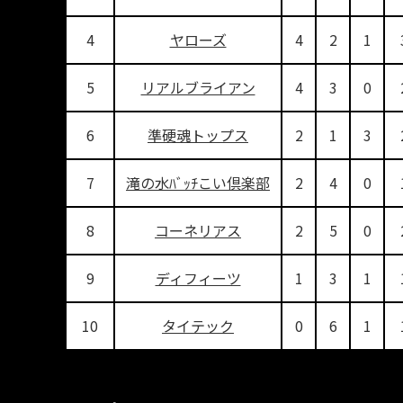
4
ヤローズ
4
2
1
5
リアルブライアン
4
3
0
6
準硬魂トップス
2
1
3
7
滝の水ﾊﾞｯﾁこい倶楽部
2
4
0
8
コーネリアス
2
5
0
9
ディフィーツ
1
3
1
10
タイテック
0
6
1