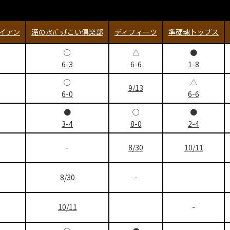
イアン
滝の水ﾊﾞｯﾁこい倶楽部
ディフィーツ
準硬魂トップス
○
△
●
6-3
6-6
1-8
○
△
9/13
6-0
6-6
●
○
●
3-4
8-0
2-4
-
8/30
10/11
8/30
-
10/11
-