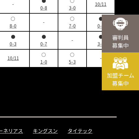
●
○
-
10/11
0-8
3-0
○
○
●
-
8-0
7-0
0-1
審判員
●
●
●
-
0-3
0-7
3-5
募集中
○
○
10/11
-
1-0
5-3
加盟チーム
募集中
ーネリアス
キングスン
タイテック