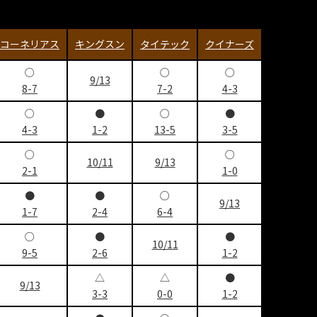
コーネリアス
キングスン
タイテック
クイナーズ
○
○
○
9/13
8-7
7-2
4-3
○
●
○
●
4-3
1-2
13-5
3-5
○
○
10/11
9/13
2-1
1-0
●
●
○
9/13
1-7
2-4
6-4
○
●
●
10/11
9-5
2-6
1-2
△
△
●
9/13
3-3
0-0
1-2