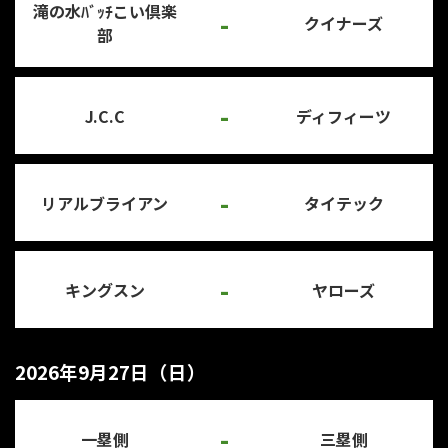
滝の水ﾊﾞｯﾁこい倶楽
-
クイナーズ
部
-
J.C.C
ディフィーツ
-
リアルブライアン
タイテック
-
キングスン
ヤローズ
2026年9月27日（日）
-
一塁側
三塁側