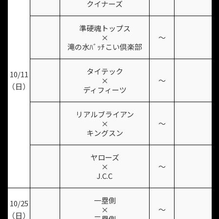
クイナーズ
準硬魂トップス
×
〜
滝の水ﾊﾞｯﾁこい倶楽部
タイテック
10/11
×
〜
（日）
ディフィーツ
リアルブライアン
×
〜
キングスン
ヤローズ
×
〜
J.C.C
一塁側
10/25
×
〜
（日）
三塁側