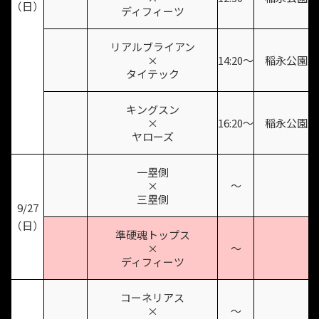
（日）
ディフィーツ
リアルブライアン
×
14:20〜
稲永公園野
タイテック
キングスン
×
16:20〜
稲永公園野
ヤローズ
一塁側
×
〜
三塁側
9/27
（日）
準硬魂トップス
×
〜
ディフィーツ
コーネリアス
×
〜