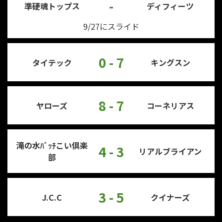
-
準硬魂トップス
ディフィーツ
9/27にスライド
0 - 7
タイテック
キングスン
8 - 7
ヤローズ
コーネリアス
滝の水ﾊﾞｯﾁこい倶楽
4 - 3
リアルブライアン
部
3 - 5
J.C.C
クイナーズ