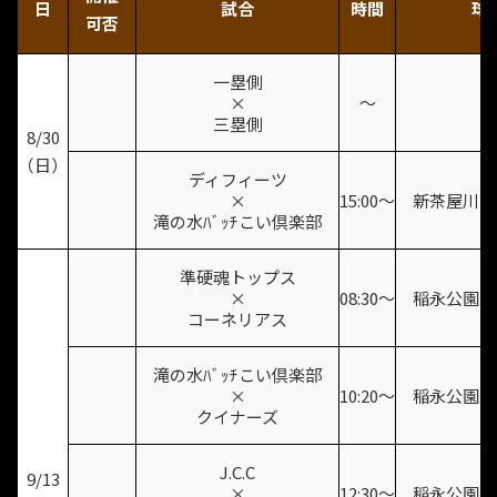
日
試合
時間
球
可否
一塁側
×
〜
三塁側
8/30
（日）
ディフィーツ
×
15:00〜
新茶屋川公
滝の水ﾊﾞｯﾁこい倶楽部
準硬魂トップス
×
08:30〜
稲永公園野
コーネリアス
滝の水ﾊﾞｯﾁこい倶楽部
×
10:20〜
稲永公園野
クイナーズ
J.C.C
9/13
×
12:30〜
稲永公園野