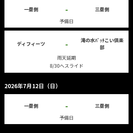
-
一塁側
三塁側
予備日
滝の水ﾊﾞｯﾁこい倶楽
-
ディフィーツ
部
雨天延期
8/30へスライド
2026年7月12日（日）
-
一塁側
三塁側
予備日