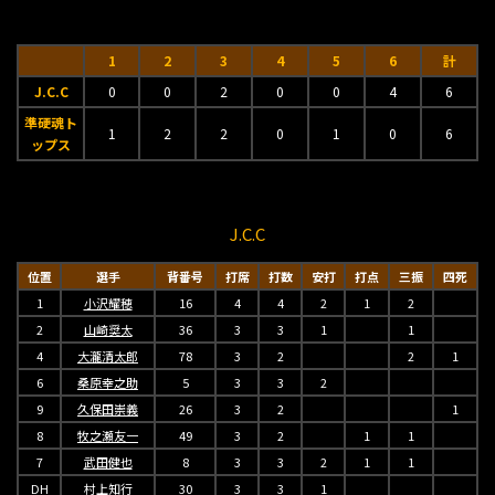
1
2
3
4
5
6
計
J.C.C
0
0
2
0
0
4
6
準硬魂ト
1
2
2
0
1
0
6
ップス
J.C.C
位置
選手
背番号
打席
打数
安打
打点
三振
四死
1
小沢耀穂
16
4
4
2
1
2
2
山崎奨太
36
3
3
1
1
4
大瀧清太郎
78
3
2
2
1
6
桑原幸之助
5
3
3
2
9
久保田崇義
26
3
2
1
8
牧之瀬友一
49
3
2
1
1
7
武田健也
8
3
3
2
1
1
DH
村上知行
30
3
3
1