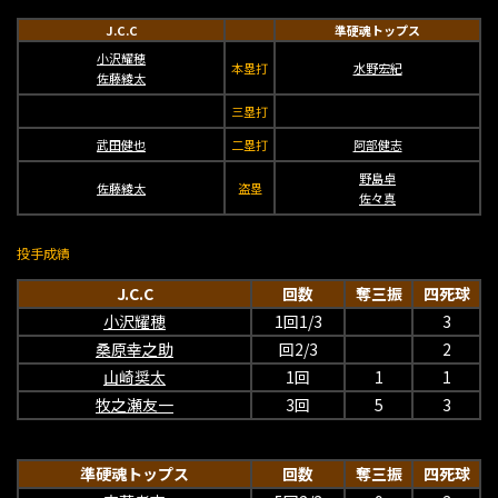
J.C.C
準硬魂トップス
小沢耀穂
本塁打
水野宏紀
佐藤綾太
三塁打
武田健也
二塁打
阿部健志
野島卓
佐藤綾太
盗塁
佐々真
投手成績
J.C.C
回数
奪三振
四死球
小沢耀穂
1回1/3
3
桑原幸之助
回2/3
2
山崎奨太
1回
1
1
牧之瀬友一
3回
5
3
準硬魂トップス
回数
奪三振
四死球