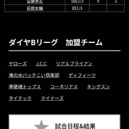
安藤孝志
5回2/3
9
3
荻野友輔
回1/3
ダイヤBリーグ 加盟チーム
ヤローズ
J.C.C
リアルブライアン
滝の水バッチこい倶楽部
ディフィーツ
準硬魂トップス
コーネリアス
キングスン
タイテック
クイナーズ
試合日程&結果