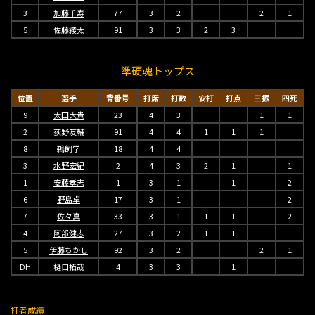
3
加藤千寿
77
3
2
2
1
5
佐藤綾太
91
3
3
2
3
準硬魂トップス
位置
選手
背番号
打席
打数
安打
打点
三振
四死
9
太田大貴
23
4
3
1
1
2
荻野友輔
91
4
4
1
1
1
8
鵜飼学
18
4
4
3
水野宏紀
2
4
3
2
1
1
1
安藤孝志
1
3
1
1
2
6
野島卓
17
3
1
2
7
佐々真
33
3
1
1
1
2
4
阿部健志
27
3
2
1
1
5
伊藤ちかし
92
3
2
2
1
DH
樋口拓哉
4
3
3
1
打者成績