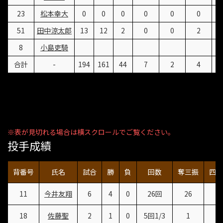
23
松本幸大
0
0
0
0
0
0
51
田中涼太郎
13
12
2
0
0
2
8
小島吏騎
合計
-
194
161
44
7
2
4
投手成績
背番号
氏名
試合
勝
負
回数
奪三振
四死
11
今井友翔
6
4
0
26回
26
1
18
佐藤聖
2
1
0
5回1/3
1
1