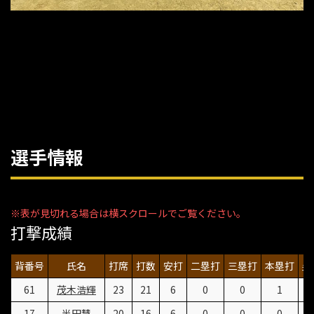
選手情報
打撃成績
背番号
氏名
打席
打数
安打
二塁打
三塁打
本塁打
塁
61
茂木浩輝
23
21
6
0
0
1
17
半田慧
20
16
6
0
0
0