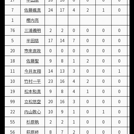
7
佐藤颯真
24
17
4
2
1
0
1
樫内亮
76
三浦義明
2
2
0
0
0
0
5
半田慈
17
14
7
0
0
0
20
市来直政
0
0
0
0
0
0
18
佐藤聖
9
8
1
2
0
0
11
今井友翔
14
13
3
0
0
1
10
竹村一平
23
16
4
2
0
0
19
松本和真
9
8
4
1
0
0
99
立松悠空
20
16
3
0
0
0
22
内山敦心
10
9
1
0
1
0
55
杉原執
2
2
1
0
0
0
56
萩原終
8
7
2
0
0
0