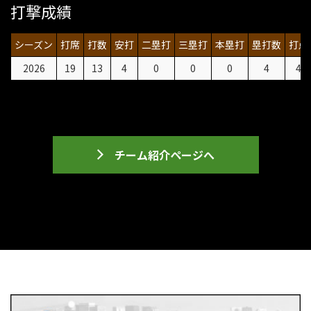
打撃成績
シーズン
打席
打数
安打
二塁打
三塁打
本塁打
塁打数
打点
2026
19
13
4
0
0
0
4
4
チーム紹介ページへ