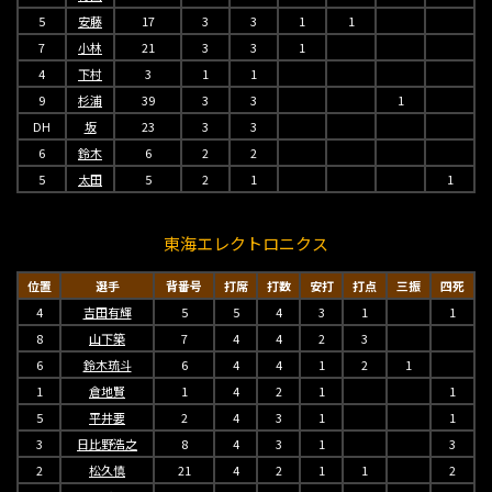
5
安藤
17
3
3
1
1
7
小林
21
3
3
1
4
下村
3
1
1
9
杉浦
39
3
3
1
DH
坂
23
3
3
6
鈴木
6
2
2
5
太田
5
2
1
1
東海エレクトロニクス
位置
選手
背番号
打席
打数
安打
打点
三振
四死
4
吉田有輝
5
5
4
3
1
1
8
山下築
7
4
4
2
3
6
鈴木琉斗
6
4
4
1
2
1
1
倉地賢
1
4
2
1
1
5
平井要
2
4
3
1
1
3
日比野浩之
8
4
3
1
3
2
松久慎
21
4
2
1
1
2