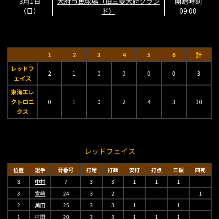
3月1日
大府市民球場（旧三菱大府グラン
開始時刻
（日）
ド）
09:00
1
2
3
4
5
6
計
レッドフ
2
1
0
0
0
0
3
ェイス
東海エレ
クトロニ
0
1
0
2
4
3
10
クス
レッドフェイス
位置
選手
背番号
打席
打数
安打
打点
三振
四死
8
中村
7
3
3
1
1
1
3
宮崎
24
3
2
1
2
薫田
25
3
3
1
1
1
村田
20
3
3
1
1
1