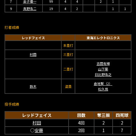
7
金子優一
99
4
4
2
1
9
真野浩二
19
4
2
1
1
打者成績
レッドフェイス
東海エレクトロニクス
本塁打
村田
三塁打
吉田有輝
二塁打
山下築
日比野浩之
倉地賢（2）
鈴木
盗塁
松久慎
投手成績
レッドフェイス
回数
奪三振
四死球
村田
4回
2
2
○
安藤
2回
1
7