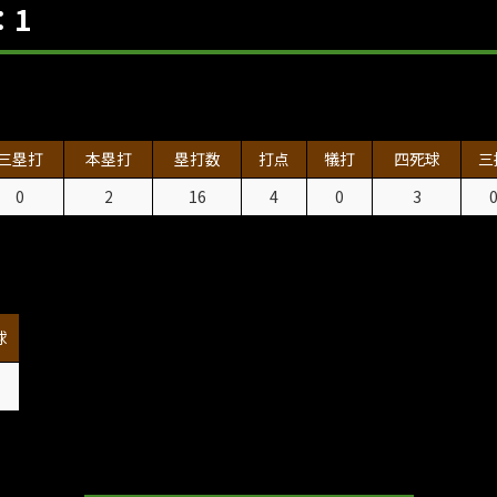
：1
三塁打
本塁打
塁打数
打点
犠打
四死球
三
0
2
16
4
0
3
球