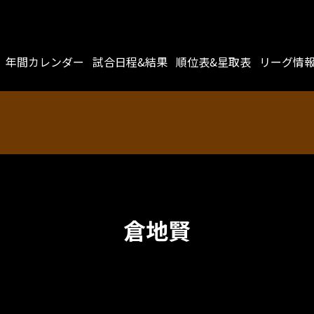
年間カレンダー
試合日程&結果
順位表&星取表
リーグ情
倉地賢