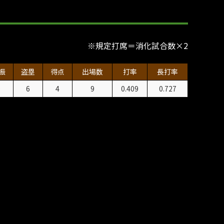
※規定打席＝消化試合数×2
振
盗塁
得点
出場数
打率
長打率
0
6
4
9
0.409
0.727