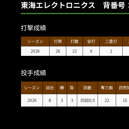
東海エレクトロニクス 背番号
打撃成績
シーズン
打席
打数
安打
二塁打
2026
26
22
6
1
投手成績
シーズン
試合
勝
負
回数
奪三振
四死
2026
8
3
3
35回0/3
22
15