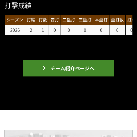
打撃成績
シーズン
打席
打数
安打
二塁打
三塁打
本塁打
塁打数
打点
2026
2
1
0
0
0
0
0
0
チーム紹介ページへ