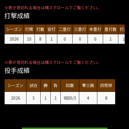
打撃成績
シーズン
打席
打数
安打
二塁打
三塁打
本塁打
塁打数
打点
2026
10
8
1
0
0
0
1
1
投手成績
シーズン
試合
勝
負
回数
奪三振
四死球
2026
3
1
1
9回0/3
4
8