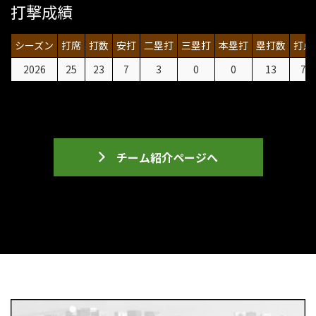
打撃成績
シーズン
打席
打数
安打
二塁打
三塁打
本塁打
塁打数
打点
2026
25
23
7
3
0
0
13
7
チーム紹介ページへ