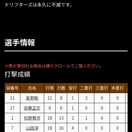
ドリフターズは永久に不滅です。
選手情報
打撃成績
背番号
氏名
打席
打数
安打
二塁打
三塁打
本塁打
塁
11
星野剛
11
8
1
2
0
0
17
安藤正文
8
6
1
0
0
0
1
松野賢次
18
13
2
1
0
0
7
山田淳
18
16
4
0
0
0