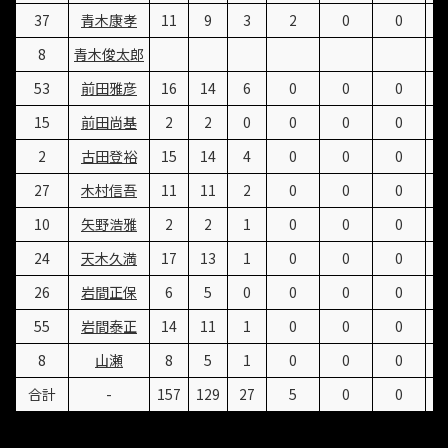
37
青木康孝
11
9
3
2
0
0
8
青木俊太郎
53
前田雅彦
16
14
6
0
0
0
15
前田尚基
2
2
0
0
0
0
2
古田登裕
15
14
4
0
0
0
27
木村信吾
11
11
2
0
0
0
10
矢野浩雅
2
2
1
0
0
0
24
天木久満
17
13
1
0
0
0
26
岩間正保
6
5
0
0
0
0
55
岩間泰正
14
11
1
0
0
0
8
山瀬
8
5
1
0
0
0
合計
-
157
129
27
5
0
0