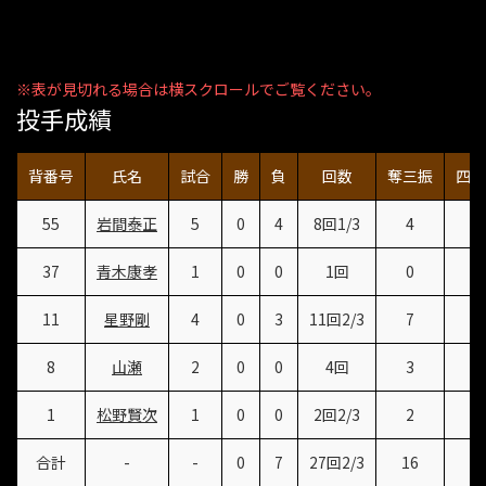
投手成績
背番号
氏名
試合
勝
負
回数
奪三振
四死
55
岩間泰正
5
0
4
8回1/3
4
1
37
青木康孝
1
0
0
1回
0
1
11
星野剛
4
0
3
11回2/3
7
3
8
山瀬
2
0
0
4回
3
7
1
松野賢次
1
0
0
2回2/3
2
4
合計
-
-
0
7
27回2/3
16
6