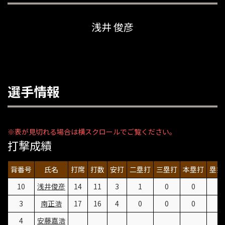
浅井 俊彦
選手情報
打撃成績
背番号
氏名
打席
打数
安打
二塁打
三塁打
本塁打
塁打
10
浅井俊彦
14
11
3
1
0
0
5
3
南正浩
17
16
4
0
0
0
4
4
安藤嘉浩