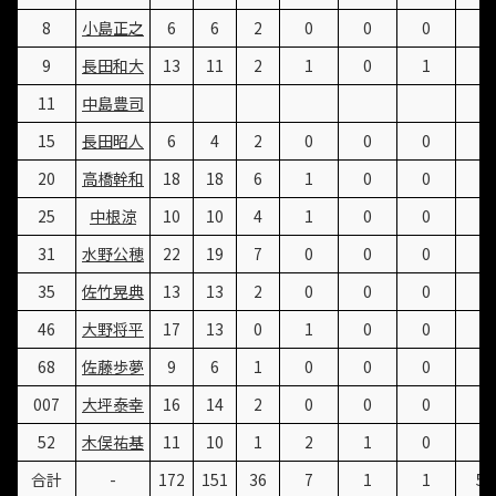
8
小島正之
6
6
2
0
0
0
2
9
長田和大
13
11
2
1
0
1
8
11
中島豊司
15
長田昭人
6
4
2
0
0
0
2
20
高橋幹和
18
18
6
1
0
0
8
25
中根涼
10
10
4
1
0
0
6
31
水野公穂
22
19
7
0
0
0
7
35
佐竹晃典
13
13
2
0
0
0
2
46
大野将平
17
13
0
1
0
0
2
68
佐藤歩夢
9
6
1
0
0
0
1
007
大坪泰幸
16
14
2
0
0
0
2
52
木俣祐基
11
10
1
2
1
0
8
合計
-
172
151
36
7
1
1
57