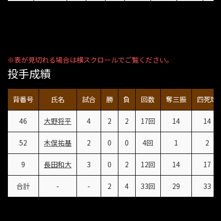
投手成績
背番号
氏名
試合
勝
負
回数
奪三振
四死球
46
大野将平
4
2
2
17回
14
14
52
木俣祐基
2
0
0
4回
1
2
9
長田和大
3
0
2
12回
14
17
合計
-
-
2
4
33回
29
33