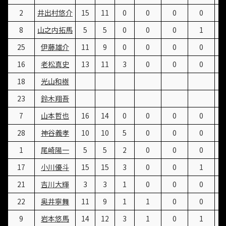
2
井出村悠介
15
11
0
0
0
0
8
山之内拓馬
5
5
0
0
0
1
25
伊藤雄介
11
9
0
0
0
0
16
老松真史
13
11
3
0
0
0
18
光山和樹
23
鈴木翔吾
7
山本哲也
16
14
0
0
0
0
28
神谷義孝
10
10
5
0
0
0
1
尾崎陽一
5
5
2
0
0
0
17
小川優斗
15
15
3
0
0
1
21
吉川大輝
3
3
1
0
0
0
22
奥井寧舞
11
9
1
1
0
0
9
岩本悠馬
14
12
3
1
0
1