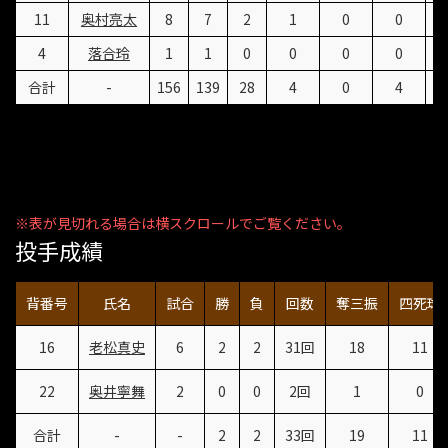
11
奥村亮太
8
7
2
1
0
0
4
落合玲
1
1
0
0
0
0
合計
-
156
139
28
4
0
4
投手成績
背番号
氏名
試合
勝
負
回数
奪三振
四死球
16
老松真史
6
2
2
31回
18
11
22
奥井寧舞
2
0
0
2回
1
0
合計
-
-
2
2
33回
19
11