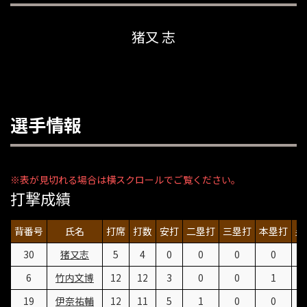
猪又 志
選手情報
打撃成績
背番号
氏名
打席
打数
安打
二塁打
三塁打
本塁打
塁
30
猪又志
5
4
0
0
0
0
6
竹内文博
12
12
3
0
0
1
19
伊奈祐輔
12
11
5
1
0
0