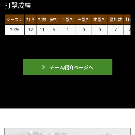
打撃成績
シーズン
打席
打数
安打
二塁打
三塁打
本塁打
塁打数
打点
2026
12
11
5
1
0
0
7
2
チーム紹介ページへ