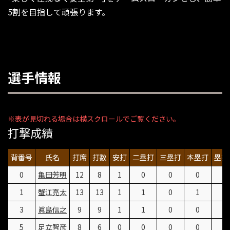
5割を目指して頑張ります。
選手情報
打撃成績
背番号
氏名
打席
打数
安打
二塁打
三塁打
本塁打
塁打
0
亀田芳明
12
8
1
0
0
0
1
1
蟹江亮太
13
13
1
1
0
1
7
3
眞島信之
9
9
1
1
0
0
3
5
足立智彦
8
6
0
0
0
0
0