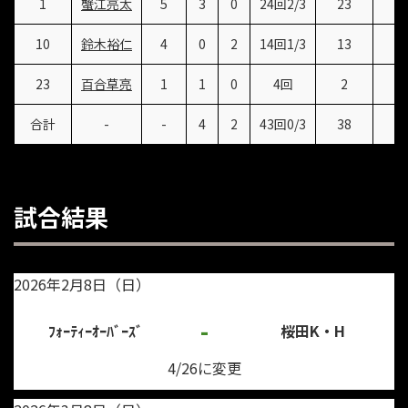
1
蟹江亮太
5
3
0
24回2/3
23
3
10
鈴木裕仁
4
0
2
14回1/3
13
4
23
百合草亮
1
1
0
4回
2
1
合計
-
-
4
2
43回0/3
38
8
試合結果
2026年2月8日（日）
-
ﾌｫｰﾃｨｰｵｰﾊﾞｰｽﾞ
桜田K・H
4/26に変更