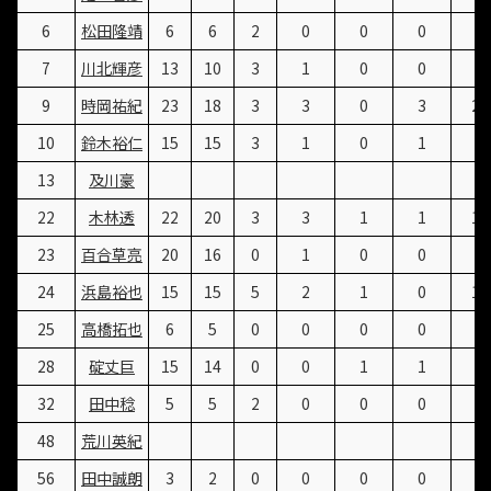
6
松田隆靖
6
6
2
0
0
0
2
7
川北輝彦
13
10
3
1
0
0
5
9
時岡祐紀
23
18
3
3
0
3
21
10
鈴木裕仁
15
15
3
1
0
1
9
13
及川豪
22
木林透
22
20
3
3
1
1
16
23
百合草亮
20
16
0
1
0
0
2
24
浜島裕也
15
15
5
2
1
0
12
25
高橋拓也
6
5
0
0
0
0
0
28
碇丈巨
15
14
0
0
1
1
7
32
田中稔
5
5
2
0
0
0
2
48
荒川英紀
56
田中誠朗
3
2
0
0
0
0
0