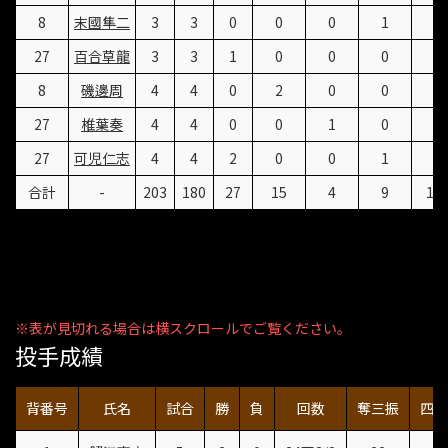
8
末國隼二
3
3
0
0
0
1
4
27
百合草龍
3
3
1
0
0
0
1
8
磯邊周
4
4
0
2
0
0
4
27
椎葉奏
4
4
0
0
1
0
3
27
可児仁志
4
4
2
0
0
1
6
合計
-
203
180
27
15
4
9
10
投手成績
背番号
氏名
試合
勝
負
回数
奪三振
四死