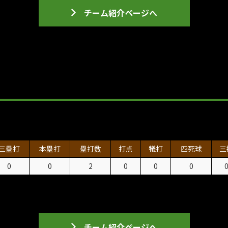
チーム紹介ページへ
三塁打
本塁打
塁打数
打点
犠打
四死球
三
0
0
2
0
0
0
チーム紹介ページへ