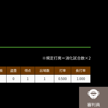
※規定打席＝消化試合数×2
振
盗塁
得点
出場数
打率
長打率
0
0
1
1
0.500
1.000
審判員