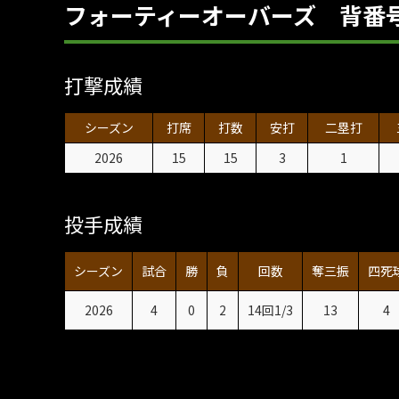
フォーティーオーバーズ 背番号
打撃成績
シーズン
打席
打数
安打
二塁打
2026
15
15
3
1
投手成績
シーズン
試合
勝
負
回数
奪三振
四死
2026
4
0
2
14回1/3
13
4