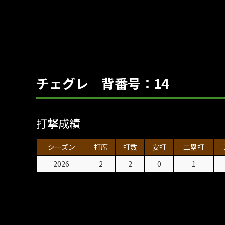
チェグレ 背番号：14
打撃成績
シーズン
打席
打数
安打
二塁打
2026
2
2
0
1