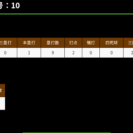
：10
三塁打
本塁打
塁打数
打点
犠打
四死球
三
0
1
9
2
0
0
球