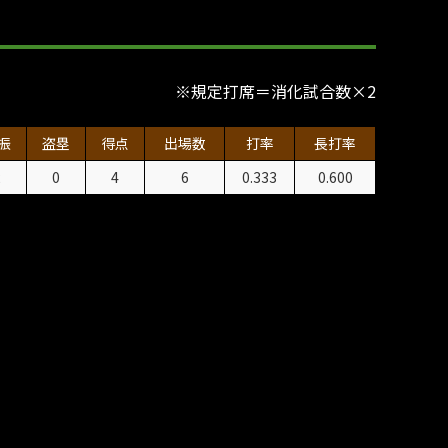
※規定打席＝消化試合数×2
振
盗塁
得点
出場数
打率
長打率
2
0
4
6
0.333
0.600