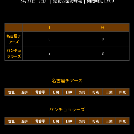
5月31日（日）
港北公園野球場
開始時刻13:00
1
計
名古屋チ
0
0
アーズ
パンチョ
3
3
ララーズ
名古屋チアーズ
位置
選手
背番号
打席
打数
安打
打点
三振
四死
パンチョララーズ
位置
選手
背番号
打席
打数
安打
打点
三振
四死