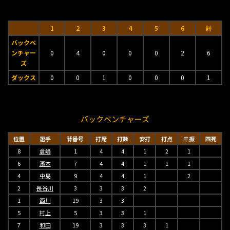
1
2
3
4
5
6
計
バックベ
ンチャー
0
4
0
0
0
2
6
ズ
ダックス
0
0
1
0
0
0
1
バックベンチャーズ
位置
選手
背番号
打席
打数
安打
打点
三振
四死
8
倉嶋
1
4
4
1
2
1
6
濱本
7
4
4
1
1
1
4
中島
9
4
4
1
2
2
長谷川
3
3
3
2
1
西川
19
3
3
5
村上
5
3
3
1
7
和田
19
3
3
3
1