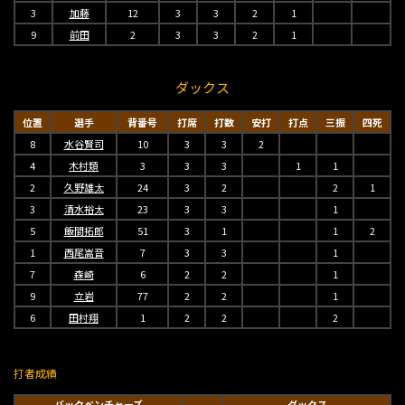
3
加藤
12
3
3
2
1
9
前田
2
3
3
2
1
ダックス
位置
選手
背番号
打席
打数
安打
打点
三振
四死
8
水谷賢司
10
3
3
2
4
木村類
3
3
3
1
1
2
久野雄太
24
3
2
2
1
3
清水裕太
23
3
3
1
5
飯間拓郎
51
3
1
1
2
1
西尾嵩音
7
3
3
1
7
森崎
6
2
2
1
9
立岩
77
2
2
1
6
田村翔
1
2
2
2
打者成績
バックベンチャーズ
ダックス