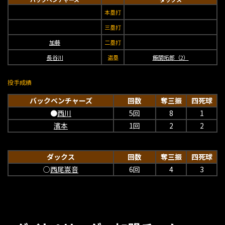
本塁打
三塁打
加藤
二塁打
長谷川
盗塁
飯間拓郎（2）
投手成績
バックベンチャーズ
回数
奪三振
四死球
●
西川
5回
8
1
濱本
1回
2
2
ダックス
回数
奪三振
四死球
○
西尾嵩音
6回
4
3