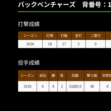
バックベンチャーズ 背番号：1
打撃成績
シーズン
打席
打数
安打
二塁打
2026
18
17
3
0
投手成績
シーズン
試合
勝
負
回数
奪三振
四死
2026
6
4
2
31回0/3
38
8