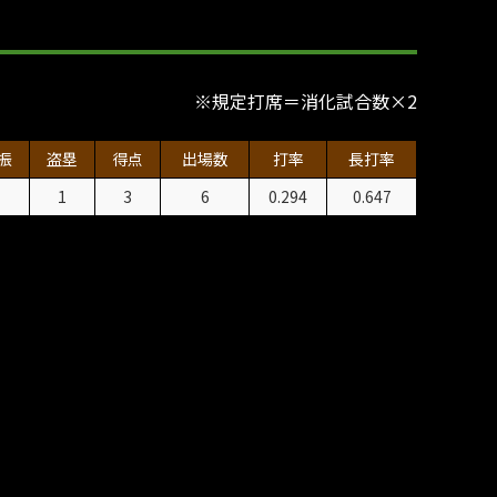
※規定打席＝消化試合数×2
振
盗塁
得点
出場数
打率
長打率
1
1
3
6
0.294
0.647