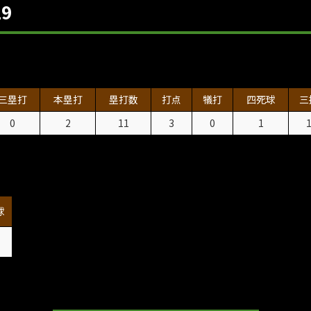
9
三塁打
本塁打
塁打数
打点
犠打
四死球
三
0
2
11
3
0
1
球