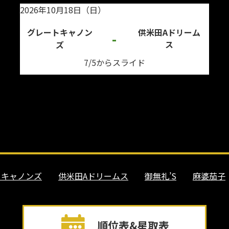
2026年10月18日（日）
グレートキャノン
供米田Aドリーム
-
ズ
ス
7/5からスライド
トキャノンズ
供米田Aドリームス
御無礼’S
麻婆茄子
順位表&星取表