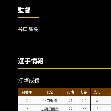
監督
谷口 聖樹
選手情報
打撃成績
背番号
氏名
打席
打数
安打
1
谷口聖樹
21
17
5
2
小野田勇希
22
22
5