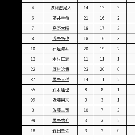
4
波羅蜜晃大
14
13
3
6
藤井幸希
21
16
2
7
島野太暉
18
17
2
8
浅野拓也
18
16
3
10
石垣海斗
20
19
2
12
木村匡志
11
11
1
22
野村逸貴
23
20
6
37
黒野大稀
14
11
2
55
鈴木達也
8
8
1
99
近藤崇文
3
3
1
3
佐藤圭司
10
7
3
99
黒野祐介
3
3
2
18
竹田圭佑
3
2
0