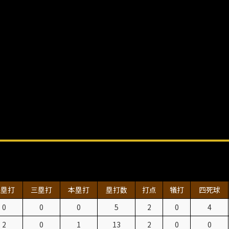
二塁打
三塁打
本塁打
塁打数
打点
犠打
四死球
0
0
0
5
2
0
4
2
0
1
13
2
0
0