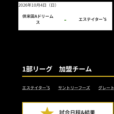
2026年10月4日（日）
供米田Aドリーム
-
エステイター’S
ス
1部リーグ 加盟チーム
エステイター’S
サントリーフーズ
グレー
試合日程&結果