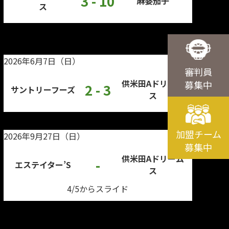
3 - 10
麻婆茄子
ス
2026年6月7日（日）
審判員
供米田Aドリーム
募集中
2 - 3
サントリーフーズ
ス
加盟チーム
2026年9月27日（日）
募集中
供米田Aドリーム
-
エステイター’S
ス
4/5からスライド