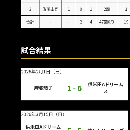
3
佐藤圭司
1
0
1
2回
1
合計
-
-
2
4
47回0/3
19
試合結果
2026年2月1日（日）
供米田Aドリーム
1 - 6
麻婆茄子
ス
2026年3月15日（日）
供米田Aドリーム