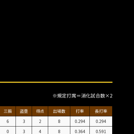
※規定打席＝消化試合数×2
三振
盗塁
得点
出場数
打率
長打率
6
3
2
8
0.294
0.294
0
3
4
8
0.364
0.591