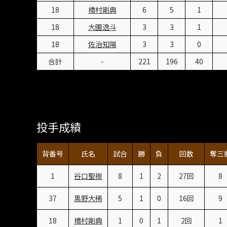
18
橋村剛典
6
5
1
18
大園逸斗
3
3
1
18
佐治知陽
3
3
0
合計
-
221
196
40
投手成績
背番号
氏名
試合
勝
負
回数
奪三
1
谷口聖樹
8
1
2
27回
8
37
黒野大稀
5
1
0
16回
9
18
橋村剛典
1
0
1
2回
1