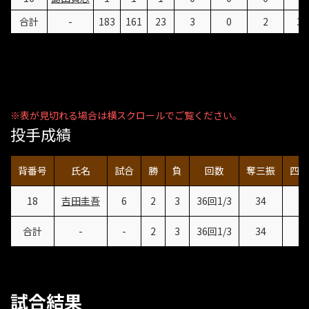
合計
-
183
161
23
3
0
2
37
投手成績
背番号
氏名
試合
勝
負
回数
奪三振
四死
18
吉田圭吾
6
2
3
36回1/3
34
2
合計
-
-
2
3
36回1/3
34
2
試合結果