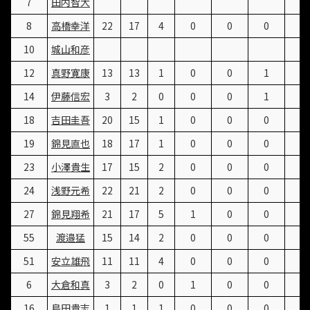
7
田内智大
8
高橋幸洋
22
17
4
0
0
0
4
10
城山和彦
12
真野寛康
13
13
1
0
0
1
5
14
伊藤信宏
3
2
0
0
0
1
4
18
吉田圭吾
20
15
1
0
0
0
1
19
錦見直也
18
17
1
0
0
0
1
23
小澤貴生
17
15
2
0
0
0
2
24
浅野元希
22
21
2
0
0
0
2
27
錦見翔希
21
17
5
1
0
0
7
55
渡邉猛
15
14
2
0
0
0
2
51
安立雄飛
11
11
4
0
0
0
4
6
大倉和真
3
2
0
1
0
0
2
16
島田貴志
1
1
1
0
0
0
1