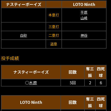
ナスティーボーイズ
LOTO Ninth
平原
本塁打
山崎
三塁打
白砂
二塁打
神谷
盗塁
投手成績
奪三
四死
ナスティーボーイズ
回数
振
球
○
木原
5回
2
6
奪三
四死
LOTO Ninth
回数
振
球