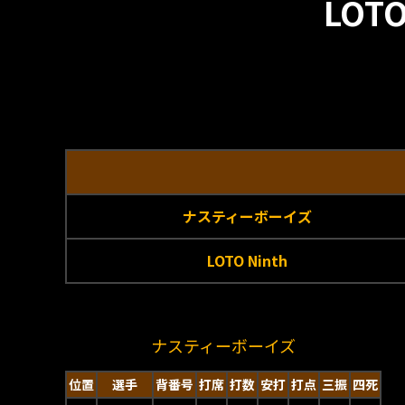
LOT
ナスティーボーイズ
LOTO Ninth
ナスティーボーイズ
位置
選手
背番号
打席
打数
安打
打点
三振
四死