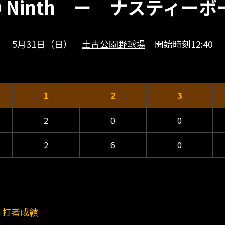
O Ninth ー ナスティー
5月31日（日）
土古公園野球場
開始時刻12:40
1
2
3
2
0
0
2
6
0
打者成績