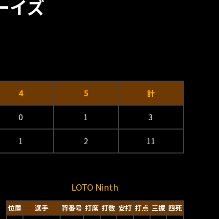
ボーイズ
4
5
計
0
1
3
1
2
11
LOTO Ninth
位置
選手
背番号
打席
打数
安打
打点
三振
四死