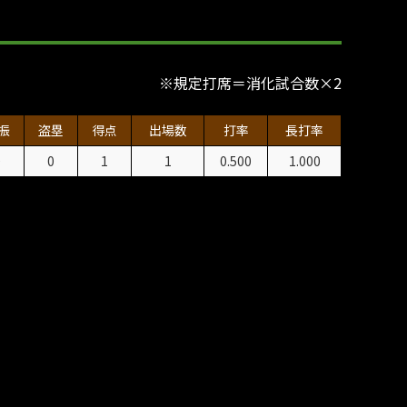
※規定打席＝消化試合数×2
振
盗塁
得点
出場数
打率
長打率
0
0
1
1
0.500
1.000