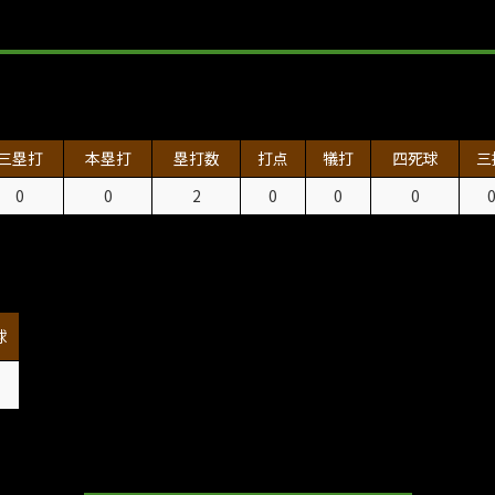
三塁打
本塁打
塁打数
打点
犠打
四死球
三
0
0
2
0
0
0
球