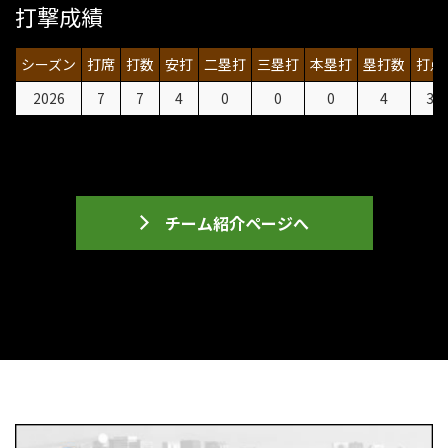
打撃成績
シーズン
打席
打数
安打
二塁打
三塁打
本塁打
塁打数
打点
2026
7
7
4
0
0
0
4
3
チーム紹介ページへ