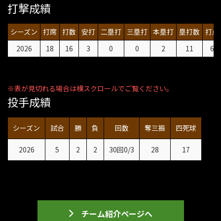
打撃成績
シーズン
打席
打数
安打
二塁打
三塁打
本塁打
塁打数
打点
2026
18
16
3
0
0
2
11
6
投手成績
シーズン
試合
勝
負
回数
奪三振
四死球
2026
5
2
2
30回0/3
28
17
チーム紹介ページへ