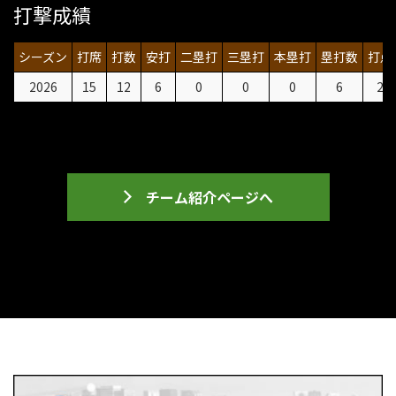
打撃成績
シーズン
打席
打数
安打
二塁打
三塁打
本塁打
塁打数
打点
2026
15
12
6
0
0
0
6
2
チーム紹介ページへ