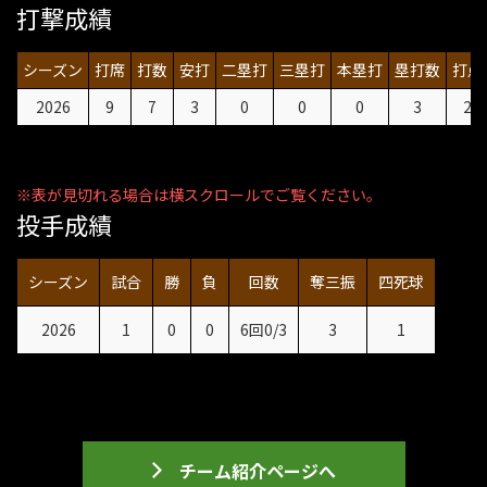
打撃成績
シーズン
打席
打数
安打
二塁打
三塁打
本塁打
塁打数
打点
2026
9
7
3
0
0
0
3
2
投手成績
シーズン
試合
勝
負
回数
奪三振
四死球
2026
1
0
0
6回0/3
3
1
チーム紹介ページへ