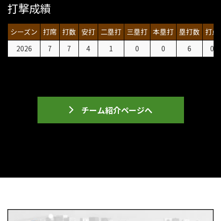
打撃成績
シーズン
打席
打数
安打
二塁打
三塁打
本塁打
塁打数
打点
2026
7
7
4
1
0
0
6
0
チーム紹介ページへ