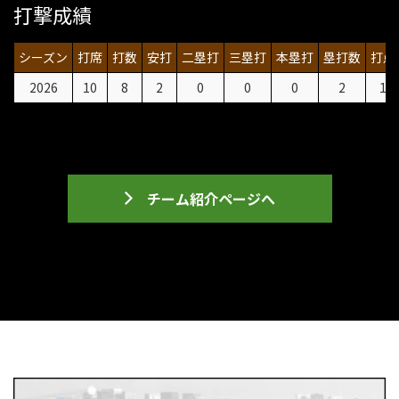
打撃成績
シーズン
打席
打数
安打
二塁打
三塁打
本塁打
塁打数
打点
2026
10
8
2
0
0
0
2
1
チーム紹介ページへ