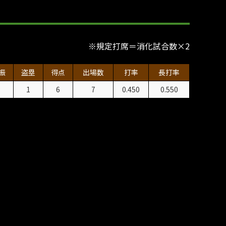
※規定打席＝消化試合数×2
振
盗塁
得点
出場数
打率
長打率
3
1
6
7
0.450
0.550