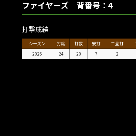
ファイヤーズ 背番号：4
打撃成績
シーズン
打席
打数
安打
二塁打
2026
24
20
7
2