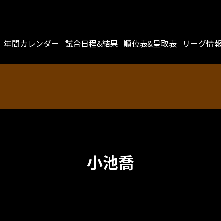
年間カレンダー
試合日程&結果
順位表&星取表
リーグ情
小池喬