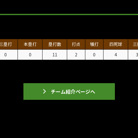
三塁打
本塁打
塁打数
打点
犠打
四死球
三
0
0
11
2
0
4
チーム紹介ページへ