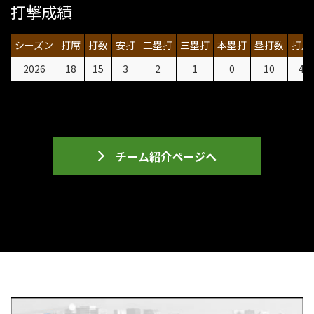
打撃成績
シーズン
打席
打数
安打
二塁打
三塁打
本塁打
塁打数
打点
2026
18
15
3
2
1
0
10
4
チーム紹介ページへ