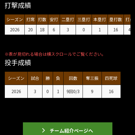
打撃成績
シーズン
打席
打数
安打
二塁打
三塁打
本塁打
塁打数
打点
2026
20
18
6
3
0
1
16
4
投手成績
シーズン
試合
勝
負
回数
奪三振
四死球
2026
3
0
1
9回0/3
9
16
チーム紹介ページへ