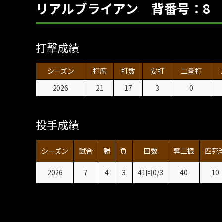
リアルブライアン 背番号：8
打撃成績
シーズン
打席
打数
安打
二塁打
2026
21
17
3
0
投手成績
シーズン
試合
勝
負
回数
奪三振
四死
2026
7
4
3
41回0/3
40
10