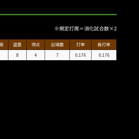
※規定打席＝消化試合数×2
振
盗塁
得点
出場数
打率
長打率
1
8
4
7
0.176
0.176