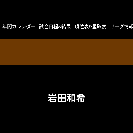
年間カレンダー
試合日程&結果
順位表&星取表
リーグ情
岩田和希