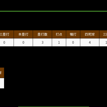
三塁打
本塁打
塁打数
打点
犠打
四死球
三
0
0
3
1
0
4
球