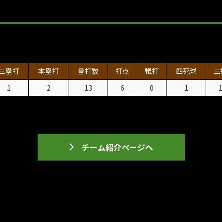
三塁打
本塁打
塁打数
打点
犠打
四死球
三
1
2
13
6
0
1
チーム紹介ページへ