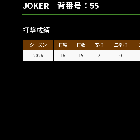
JOKER 背番号：55
打撃成績
シーズン
打席
打数
安打
二塁打
2026
16
15
2
0