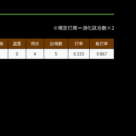
※規定打席＝消化試合数×2
振
盗塁
得点
出場数
打率
長打率
1
0
4
5
0.333
0.867