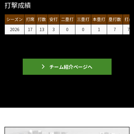
打撃成績
シーズン
打席
打数
安打
二塁打
三塁打
本塁打
塁打数
打点
2026
17
13
3
0
0
1
7
7
チーム紹介ページへ