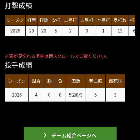
打撃成績
シーズン
打席
打数
安打
二塁打
三塁打
本塁打
塁打数
打点
2026
29
20
5
2
0
1
13
6
投手成績
シーズン
試合
勝
負
回数
奪三振
四死球
2026
4
0
0
5回0/3
5
3
チーム紹介ページへ