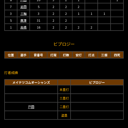
7
追田
5
2
2
2
3
三輪
3
2
2
1
1
1
5
廣澤
31
2
2
1
高橋
16
2
2
2
2
ビプロジー
位置
選手
背番号
打席
打数
安打
打点
三振
四死
打者成績
メイテツコムオーシャンズ
ビプロジー
本塁打
三塁打
戸田
二塁打
盗塁