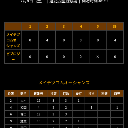
7月4日（土）
港北公園野球場
開始時刻08:30
1
2
3
4
5
計
メイテツ
コムオー
0
4
0
0
0
4
シャンズ
ビプロジ
0
6
0
0
×
6
ー
メイテツコムオーシャンズ
位置
選手
背番号
打席
打数
安打
打点
三振
四死
2
大村
12
3
3
1
4
和田
4
3
2
1
1
6
佐口
18
3
3
9
齋木
15
2
2
1
8
戸田
20
3
2
1
1