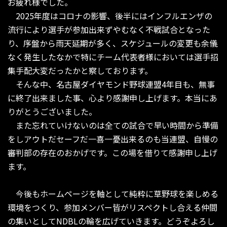
お疲れ様でした。
2025年度はコロナの影響、後半にはインフルエンザの
流行により選手が参加出来ずやむなく不戦試合となった
り、序盤から雨天延期が多く、スケジュールの変更も余儀
なく発生したなかで特にチーム代表者様においては選手招
集手配大変だったかと察しております。
そんな中、名古屋ダイヤモンド野球連盟4年目も、無事
に終了出来ました事、心より感謝申し上げます。本当にあ
りがとうございました。
また忘れていけないのは全ての試合で早い時間から準備
をしアウトだセーフだ一喜一憂出来るのも当連盟、自慢の
審判部の存在のおかげです。この場を借りて感謝申し上げ
ます。
今後もホームページを軸として純粋に草野球を楽しめる
環境をつくり、参加メンバー皆がリスペクトし合える仲間
の集いとしてNDBLの輪を広げていきます。どうぞよろし